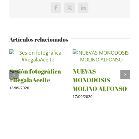
Facebook
X
LinkedIn
Artículos relacionados
Sesión fotográfica
NUEVAS
R
#RegalaAceite
MONODOSIS
O
MOLINO ALFONSO
18/09/2020
2
17/09/2020