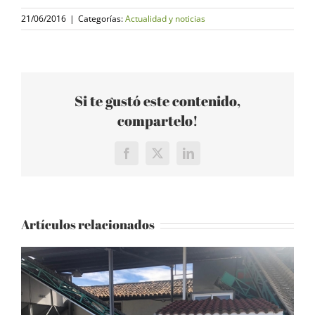
21/06/2016
|
Categorías:
Actualidad y noticias
Si te gustó este contenido,
compartelo!
Facebook
X
LinkedIn
Artículos relacionados
R
2